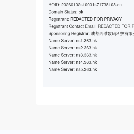
ROID: 20260102s10001s71738103-cn
Domain Status: ok
Registrant: REDACTED FOR PRIVACY
Registrant Contact Email: REDACTED FOR 
Sponsoring Registrar: 成都西维数码科技有
Name Server: ns1.363.hk
Name Server: ns2.363.hk
Name Server: ns3.363.hk
Name Server: ns4.363.hk
Name Server: ns5.363.hk
Name Server: ns6.363.hk
Registration Time: 2026-01-02 08:58:02
Expiration Time: 2027-01-02 08:58:02
DNSSEC: unsigned