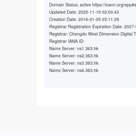
Domain Status: active https://icann.org/epp#a
Updated Date: 2025-11-19 02:00:43
Creation Date: 2016-01-05 03:11:29
Registrar Registration Expiration Date: 2027
Registrar: Chengdu West Dimension Digital T
Registrar IANA ID:
Name Server: ns1.363.hk
Name Server: ns2.363.hk
Name Server: ns3.363.hk
Name Server: ns4.363.hk
Name Server: ns5.363.hk
Name Server: ns6.363.hk
DNSSEC: false
Referral URL: https://www.identity.digital/poli
URL of the ICANN WHOIS Data Problem Report
>>> Last update of whois database: 2025-11
For more information on Whois status codes, p