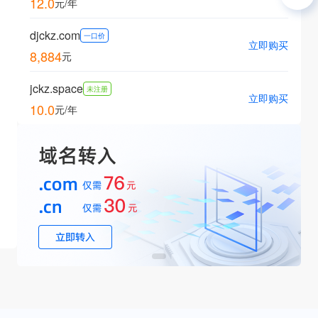
12.0
元/年
djckz.com
一口价
立即购买
8,884
元
jckz.space
未注册
立即购买
10.0
元/年