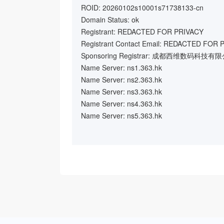
ROID: 20260102s10001s71738133-cn
Domain Status: ok
Registrant: REDACTED FOR PRIVACY
Registrant Contact Email: REDACTED FOR 
Sponsoring Registrar: 成都西维数码科技有
Name Server: ns1.363.hk
Name Server: ns2.363.hk
Name Server: ns3.363.hk
Name Server: ns4.363.hk
Name Server: ns5.363.hk
Name Server: ns6.363.hk
Registration Time: 2026-01-02 08:58:05
Expiration Time: 2027-01-02 08:58:05
DNSSEC: unsigned