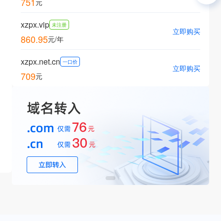
751
元
xzpx.vip
未注册
立即购买
860.95
元/年
xzpx.net.cn
一口价
立即购买
709
元