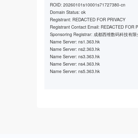
ROID: 20260101s10001s71727380-cn
Domain Status: ok
Registrant: REDACTED FOR PRIVACY
Registrant Contact Email: REDACTED FOR 
Sponsoring Registrar: 成都西维数码科技有
Name Server: ns1.363.hk
Name Server: ns2.363.hk
Name Server: ns3.363.hk
Name Server: ns4.363.hk
Name Server: ns5.363.hk
Name Server: ns6.363.hk
Registration Time: 2026-01-01 10:10:02
Expiration Time: 2027-01-01 10:10:02
DNSSEC: unsigned