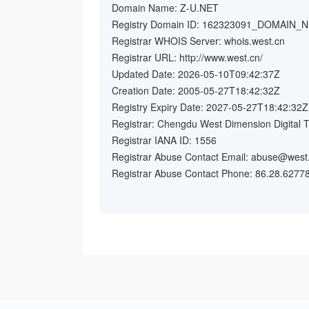
Domain Name: Z-U.NET
Registry Domain ID: 162323091_DOMAIN_
Registrar WHOIS Server: whois.west.cn
Registrar URL: http://www.west.cn/
Updated Date: 2026-05-10T09:42:37Z
Creation Date: 2005-05-27T18:42:32Z
Registry Expiry Date: 2027-05-27T18:42:32Z
Registrar: Chengdu West Dimension Digital T
Registrar IANA ID: 1556
Registrar Abuse Contact Email: abuse@west
Registrar Abuse Contact Phone: 86.28.6277
Domain Status: ok https://icann.org/epp#ok
Name Server: NS1.363.HK
Name Server: NS2.363.HK
Name Server: NS3.363.HK
Name Server: NS4.363.HK
Name Server: NS5.363.HK
Name Server: NS6.363.HK
DNSSEC: unsigned